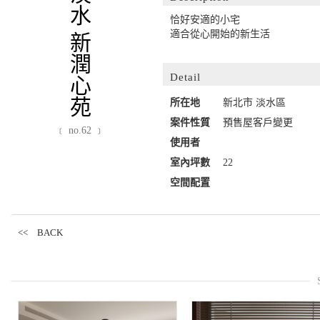
淡水 新潤心苑
恰好安適的小宅
適合從心開始的新生活
Detail
所在地
新北市 淡水區
案件性質
預售屋客戶變更
﹝ no.62 ﹞
使用者
室內坪數
22
空間配置
<< BACK