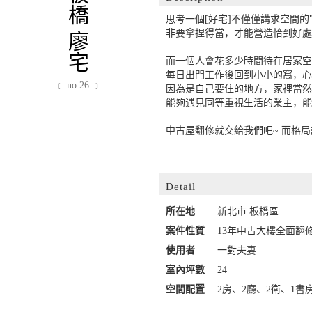
板橋 廖宅
思考一個[好宅]不僅僅講求空間
非要拿捏得當，才能營造恰到好
而一個人會花多少時間待在居家空
每日出門工作後回到小小的窩，
﹝ no.26 ﹞
因為是自己要住的地方，家裡當
能夠遇見同等重視生活的業主，
中古屋翻修就交給我們吧~ 而格
Detail
所在地
新北市 板橋區
案件性質
13年中古大樓全面翻
使用者
一對夫妻
室內坪數
24
空間配置
2房、2廳、2衛、1書