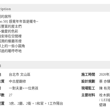
ription
暖的居所
no.50] 感覺年年皆是暖冬~
喜豐富的屋主們
多偏愛的色彩
通安排在空間裡
圓潤的餐廳吊燈
節上的一些小圓角
都過的暖呼呼地
l
地
台北市 文山區
施工時間
2020年
性質
中古屋翻修
設計規劃
蔡 亦驊
者
一對夫妻+一位男孩
現場監工
陳 有
坪數
27
主要材料
栓木鋼
/ LE
配置
3房、2廳、2衛 + 1和室 + 1工作陽台
壁磚