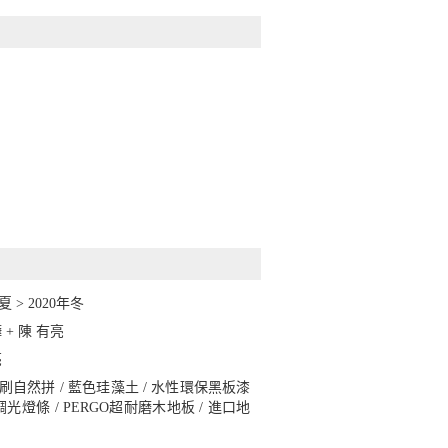
夏 > 2020年冬
 + 陳 有亮
亮
刷自然拼 / 藍色珪藻土 / 水性環保黑板漆
D調光燈條 / PERGO超耐磨木地板 / 進口地