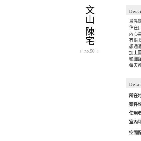
文山 陳宅
Desc
最溫
住在[
內心
有很
想通
﹝ no.50 ﹞
加上
和細
每天
Detai
所在
案件
使用
室內
空間