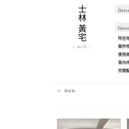
士林 黃宅
Desc
Detai
所在
案件
﹝ no.52 ﹞
使用
室內
空間
<< BACK