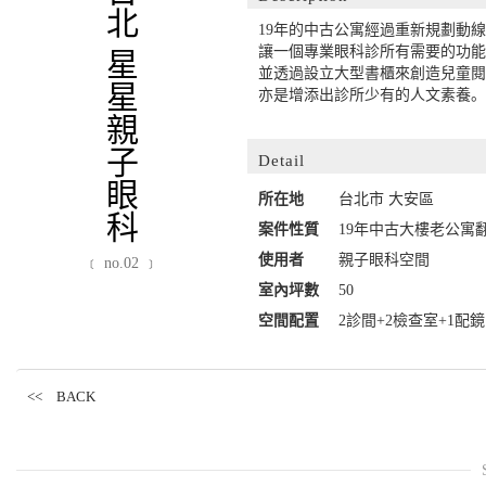
台北 星星親子眼科
19年的中古公寓經過重新規劃動
讓一個專業眼科診所有需要的功
並透過設立大型書櫃來創造兒童
亦是增添出診所少有的人文素養
Detail
所在地
台北市 大安區
案件性質
19年中古大樓老公寓
使用者
親子眼科空間
﹝ no.02 ﹞
室內坪數
50
空間配置
2診間+2檢查室+1配鏡區
<< BACK