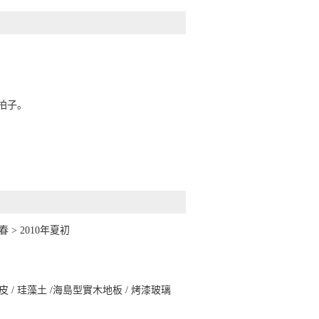
著拍子。
年春 > 2010年夏初
皮 / 珪藻土 /海島型實木地板 / 烤漆玻璃