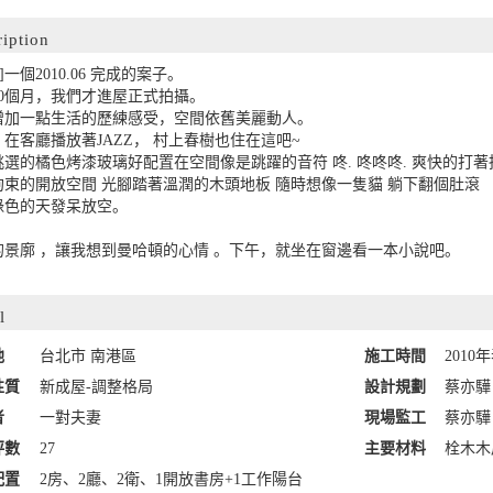
ription
08]一個2010.06 完成的案子。
20個月，我們才進屋正式拍攝。
增加一點生活的歷練感受，空間依舊美麗動人。
在客廳播放著JAZZ， 村上春樹也住在這吧~
挑選的橘色烤漆玻璃好配置在空間像是跳躍的音符 咚. 咚咚咚. 爽快的打
拘束的開放空間 光腳踏著溫潤的木頭地板 隨時想像一隻貓 躺下翻個肚滾
綠色的天發呆放空。
的景廓 ，讓我想到曼哈頓的心情 。下午，就坐在窗邊看一本小說吧。
l
地
台北市 南港區
施工時間
2010
性質
新成屋-調整格局
設計規劃
蔡亦驊
者
一對夫妻
現場監工
蔡亦驊
坪數
27
主要材料
栓木木
配置
2房、2廳、2衛、1開放書房+1工作陽台