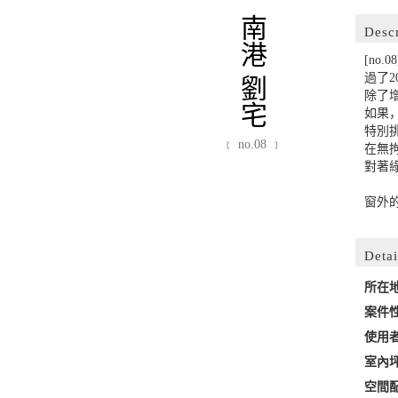
南港 劉宅
Desc
[no.
過了
除了
如果，
特別
﹝ no.08 ﹞
在無
對著
窗外
Detai
所在
案件
使用
室內
空間